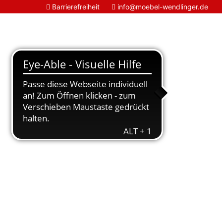
Barrierefreiheit
info@moebel-wendlinger.de

